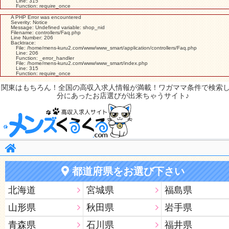
Line: 315
Function: require_once
A PHP Error was encountered
Severity: Notice
Message: Undefined variable: shop_nid
Filename: controllers/Faq.php
Line Number: 206
Backtrace:
File: /home/mens-kuru2.com/www/www_smart/application/controllers/Faq.php
Line: 206
Function: _error_handler
File: /home/mens-kuru2.com/www/www_smart/index.php
Line: 315
Function: require_once
関東はもちろん！全国の高収入求人情報が満載！ワガママ条件で検索
分にあったお店選びが出来ちゃうサイト♪
都道府県をお選び下さい
北海道
宮城県
福島県
山形県
秋田県
岩手県
青森県
石川県
福井県