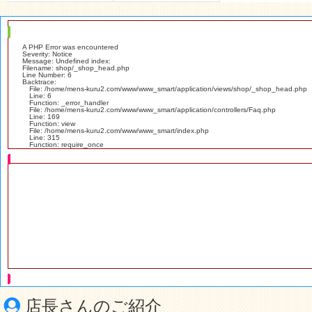
A PHP Error was encountered
Severity: Notice
Message: Undefined index:
Filename: shop/_shop_head.php
Line Number: 6
Backtrace:
File: /home/mens-kuru2.com/www/www_smart/application/views/shop/_shop_head.php
Line: 6
Function: _error_handler
File: /home/mens-kuru2.com/www/www_smart/application/controllers/Faq.php
Line: 169
Function: view
File: /home/mens-kuru2.com/www/www_smart/index.php
Line: 315
Function: require_once
A PHP Error was encountered
Severity: Notice
Message: Undefined index:
Filename: shop/_shop_head.php
Line Number: 6
Backtrace:
File: /home/mens-kuru2.com/www/www_smart/application/views/shop/_shop_head.php
Line: 6
Function: _error_handler
File: /home/mens-kuru2.com/www/www_smart/application/controllers/Faq.php
Line: 169
Function: view
File: /home/mens-kuru2.com/www/www_smart/index.php
Line: 315
Function: require_once
店長さんのご紹介