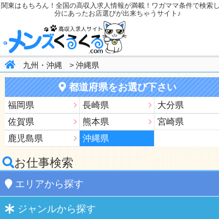
関東はもちろん！全国の高収入求人情報が満載！ワガママ条件で検索
分にあったお店選びが出来ちゃうサイト♪
九州・沖縄
>
沖縄県
都道府県をお選び下さい
福岡県
長崎県
大分県
佐賀県
熊本県
宮崎県
鹿児島県
沖縄県
お仕事検索
エリア
から探す
ジャンル
から探す