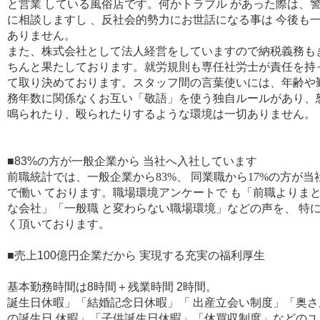
と営業 している風俗店です。何かトラブル があった際は、
に相談しますし 、反社会的勢力にお世話になる事は 今後も
ありません。
また、株式会社として法人経営をしていますので納税義務も
ちんと果たしております。就労規則も専任社労士が責任を持
て取り決めております。スタッフ間の言葉使いには、年齢や
務年数に関係なくお互い「敬語」を使う独自ルールがあり、
鳴られたり、殴られたりするような環境は一切ありません。
■83%の方が一般企業から 当社へ入社しています
前職統計では、一般企業から83%、 同業職から17%の方が当
で働い ております。職場環境アンケートで も「前職よりま
な会社」「一般職 と変わらない職場環境」などの声を、 特
く頂いております。
■
売上100億円企業だから 実現する充実の福利厚生
基本勤務時間は8時間＋残業時間 2時間。
誕生日休暇」「結婚記念日休暇」「 出産立会い制度」「奥さ
の誕生日 休暇」「子供誕生日休暇」「休買収制度」などのユ