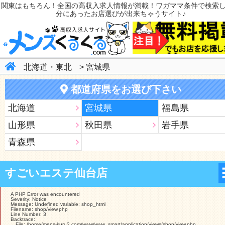
関東はもちろん！全国の高収入求人情報が満載！ワガママ条件で検索
分にあったお店選びが出来ちゃうサイト♪
北海道・東北
>
宮城県
都道府県をお選び下さい
北海道
宮城県
福島県
山形県
秋田県
岩手県
青森県
すごいエステ仙台店
A PHP Error was encountered
Severity: Notice
Message: Undefined variable: shop_html
Filename: shop/view.php
Line Number: 3
Backtrace:
File: /home/mens-kuru2.com/www/www_smart/application/views/shop/view.php