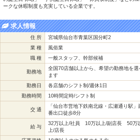
ークな休暇制度も充実している企業です。
求人情報
住 所
宮城県仙台市青葉区国分町2
業 種
風俗業
職 種
一般スタッフ、幹部候補
全国70店舗以上から、希望の勤務地を選
勤務地
ます
勤務日
各店舗のシフト制/週休1日
勤務時間
10時間定時/シフト制
「仙台市営地下鉄南北線・広瀬通り駅」
交 通
番出口徒歩8分
32万以上/社員 10万以上/副店長 50万
給 与
上/店長