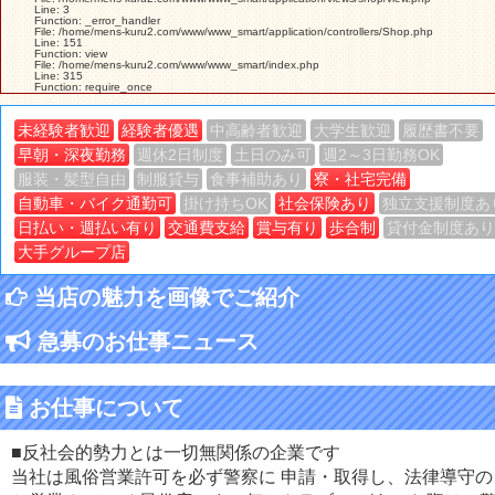
Line: 3
Function: _error_handler
File: /home/mens-kuru2.com/www/www_smart/application/controllers/Shop.php
Line: 151
Function: view
File: /home/mens-kuru2.com/www/www_smart/index.php
Line: 315
Function: require_once
未経験者歓迎
経験者優遇
中高齢者歓迎
大学生歓迎
履歴書不要
早朝・深夜勤務
週休2日制度
土日のみ可
週2～3日勤務OK
服装・髪型自由
制服貸与
食事補助あり
寮・社宅完備
自動車・バイク通勤可
掛け持ちOK
社会保険あり
独立支援制度あ
日払い・週払い有り
交通費支給
賞与有り
歩合制
貸付金制度あり
大手グループ店
当店の魅力を画像でご紹介
急募のお仕事ニュース
お仕事について
■反社会的勢力とは一切無関係の企業です
当社は風俗営業許可を必ず警察に 申請・取得し、法律導守の