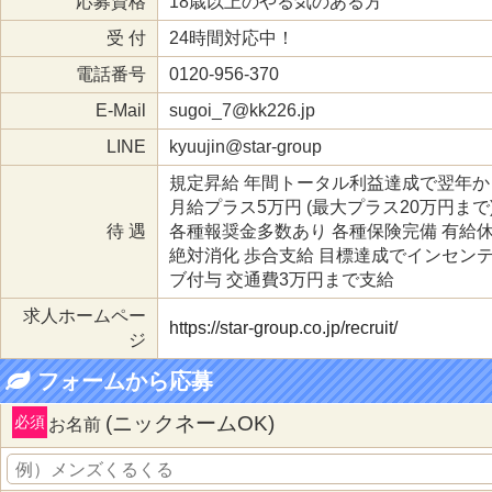
応募資格
18歳以上のやる気のある方
受 付
24時間対応中！
電話番号
0120-956-370
E-Mail
sugoi_7@kk226.jp
LINE
kyuujin@star-group
規定昇給 年間トータル利益達成で翌年か
月給プラス5万円 (最大プラス20万円まで
待 遇
各種報奨金多数あり 各種保険完備 有給
絶対消化 歩合支給 目標達成でインセン
ブ付与 交通費3万円まで支給
求人ホームペー
https://star-group.co.jp/recruit/
ジ
フォームから応募
(ニックネームOK)
必須
お名前