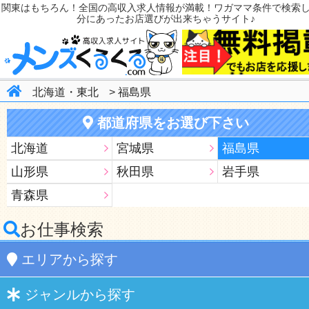
関東はもちろん！全国の高収入求人情報が満載！ワガママ条件で検索
分にあったお店選びが出来ちゃうサイト♪
北海道・東北
>
福島県
都道府県をお選び下さい
北海道
宮城県
福島県
山形県
秋田県
岩手県
青森県
お仕事検索
エリア
から探す
ジャンル
から探す