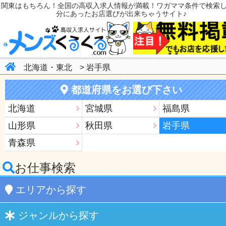
関東はもちろん！全国の高収入求人情報が満載！ワガママ条件で検索
分にあったお店選びが出来ちゃうサイト♪
北海道・東北
>
岩手県
都道府県をお選び下さい
北海道
宮城県
福島県
山形県
秋田県
岩手県
青森県
お仕事検索
エリア
から探す
ジャンル
から探す