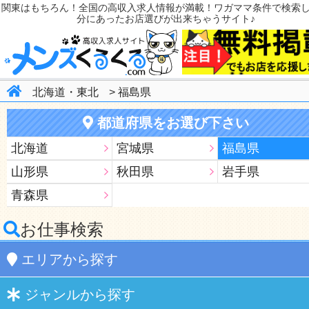
関東はもちろん！全国の高収入求人情報が満載！ワガママ条件で検索
分にあったお店選びが出来ちゃうサイト♪
北海道・東北
>
福島県
都道府県をお選び下さい
北海道
宮城県
福島県
山形県
秋田県
岩手県
青森県
お仕事検索
エリア
から探す
ジャンル
から探す