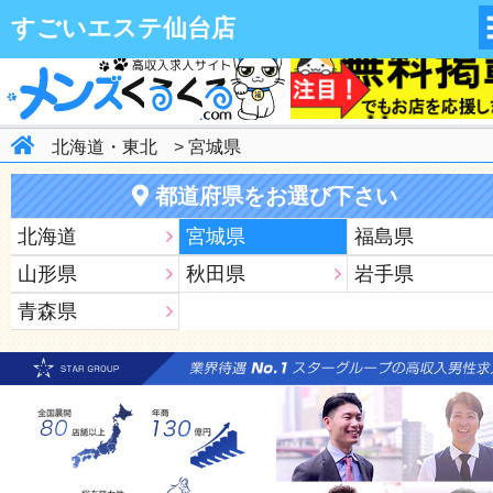
関東はもちろん！全国の高収入求人情報が満載！ワガママ条件で検索
すごいエステ仙台店
分にあったお店選びが出来ちゃうサイト♪
北海道・東北
>
宮城県
都道府県をお選び下さい
北海道
宮城県
福島県
山形県
秋田県
岩手県
青森県