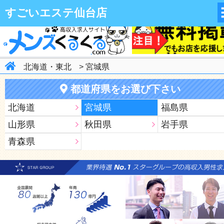
関東はもちろん！全国の高収入求人情報が満載！ワガママ条件で検索
すごいエステ仙台店
分にあったお店選びが出来ちゃうサイト♪
北海道・東北
>
宮城県
都道府県をお選び下さい
北海道
宮城県
福島県
山形県
秋田県
岩手県
青森県